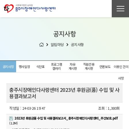
공지사항
알림마당
공지사항
프로그램
자유
직원전용
공지사항
행사일정
식단표
언론보도
이용인 건의
갤러리
게시판
게시판
사항
충주시장애인다사랑센터 2023년 후원금(품) 수입 및 사
용결과보고서
작성일 :
24-03-26 19:47
조회 :
1,380회
2023년 후원금품 수입 및 사용결과보고서_충주시장애인다사랑센터_주간보호.pdf
(1.2M)