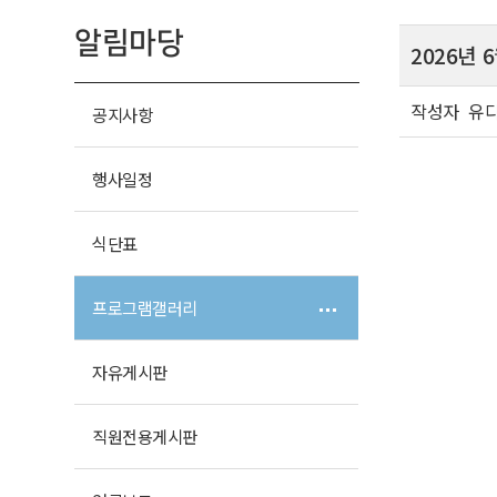
알림마당
2026년
작성자
유
공지사항
행사일정
식단표
프로그램
갤러리
자유
게시판
직원전용
게시판