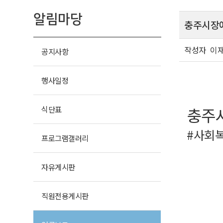
알림마당
충주시장애
작성자
이
공지사항
행사일정
식단표
충주
#사회
프로그램
갤러리
자유
게시판
직원전용
게시판