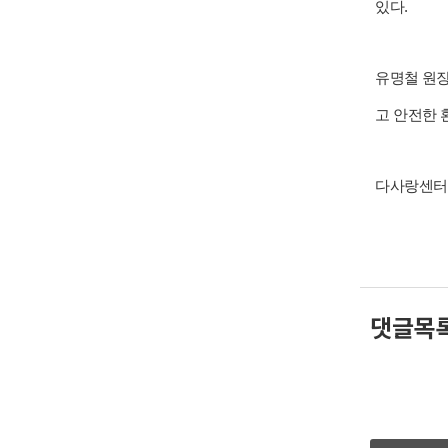
있다.
유명철 원장
고 안전한 
다사랑센터는
댓글목