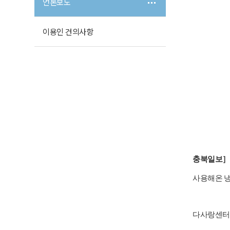
언론보도
이용인 건의사항
충북일보］
사용해온 냉
다사랑센터