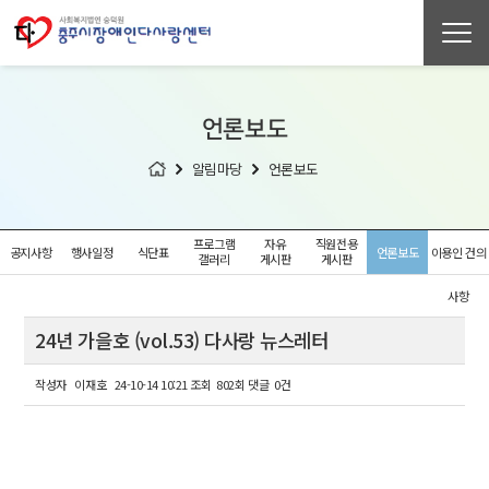
언론보도
알림마당
언론보도
프로그램
자유
직원전용
공지사항
행사일정
식단표
언론보도
이용인 건의
갤러리
게시판
게시판
사항
24년 가을호 (vol.53) 다사랑 뉴스레터
작성자
이재호
24-10-14 10:21
조회
802회
댓글
0건