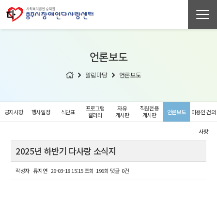
언론보도
알림마당
언론보도
프로그램
자유
직원전용
공지사항
행사일정
식단표
언론보도
이용인 건의
갤러리
게시판
게시판
사항
2025년 하반기 다사랑 소식지
작성자
류지연
26-03-18 15:15
조회
196회
댓글
0건