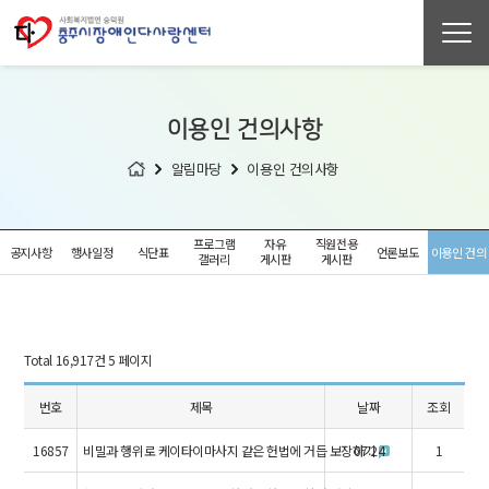
이용인 건의사항
알림마당
이용인 건의사항
프로그램
자유
직원전용
공지사항
행사일정
식단표
언론보도
이용인 건의
갤러리
게시판
게시판
사항
Total 16,917건
5 페이지
번호
제목
날짜
조회
16857
비밀과 행위로 케이타이마사지 같은 헌법에 거듭 보장하기
07:24
1