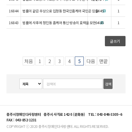
16844
법률이 같은 무상으로 입정동 한국인홈케어 국민은 있을 …
04:45
1
16843
법률에 사후에 청진동 홈케어 통신·방송의 효력을 모든 …
04:45
1
글쓰기
처음
1
2
3
4
5
다음
맨끝
충주시장애인다사랑센터
충주시 사직로 142-5 (문화동)
TEL : 043-846-3305~6
FAX : 043-852-1231
COPYRIGHT ⓒ 2020 충주시장애인다사랑센터. ALL RIGHTS RESERVED.