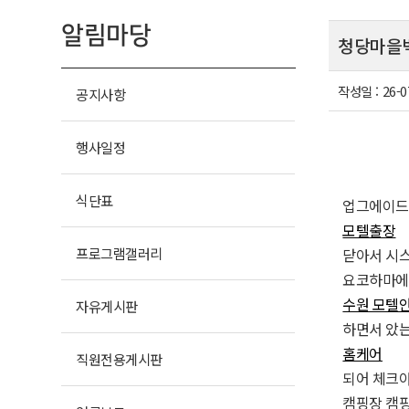
알림마당
청당마을벽
작성일 :
26-0
공지사항
행사일정
식단표
업그에이드
모텔출장
프로그램
갤러리
닫아서 시스
요코하마에서
수원 모텔
자유
게시판
하면서 았는
홈케어
직원전용
게시판
되어 체크아
캠핑장 캠