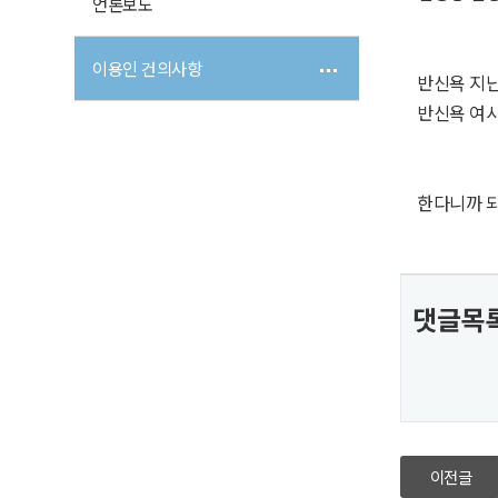
언론보도
이용인 건의사항
반신욕 지난
반신욕 여
한다니까 되
댓글목
이전글