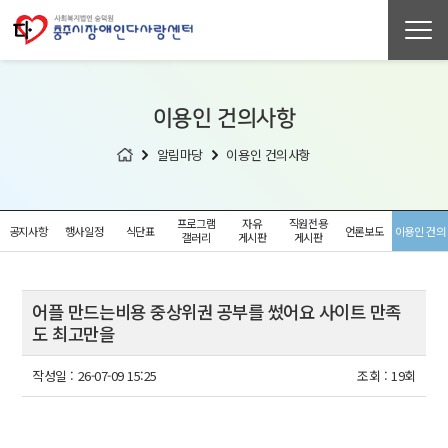
이용인 건의사항
알림마당
이용인 건의사항
프로그램
자유
직원전용
공지사항
행사일정
식단표
언론보도
이용인 건의
갤러리
게시판
게시판
사항
어플 만드는비용 중상위권 공부를 썼어요 사이트 만족
도 최고만을
작성일 :
26-07-09 15:25
조회 :
19회